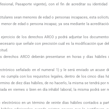
esional, Pasaporte vigente), con el fin de acreditar su identidad
itulares sean menores de edad o personas incapaces, esta solicit
 menor de edad o persona incapaz, ya sea mediante la acreditación
el ejercicio de los derechos ARCO y podrá adjuntar los documento
s necesario que señale con precisión cuál es la modificación que 
citud.
 los derechos ARCO deberán presentarse en horas y días hábiles 
lectrónico señalado en el numeral 1) y le será enviado un acuse 
o cumpla con los requisitos legales, dentro de los cinco días háb
érmino de diez días hábiles, de no hacerlo, la misma se tendrá por 
da en viernes o bien en día inhábil laboral, la misma podrá ser rec
o electrónico en un término de veinte días hábiles contados a part