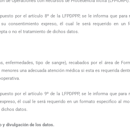
ción de Operaciones con Recursos de Procedencia Ilícita (LFPIORPI).
uesto por el artículo 8º de la LFPDPPP, se le informa que para r
n su consentimiento expreso, él cual le será requerido en un
epta o no el tratamiento de dichos datos.
as, enfermedades, tipo de sangre), recabados por el área de For
s menores una adecuada atención médica si esta es requerida dent
operativa.
uesto por el artículo 9º de la LFPDPPP, se le informa que para r
expreso, él cual le será requerido en un formato especifico al m
e dichos datos.
o y divulgación de los datos.