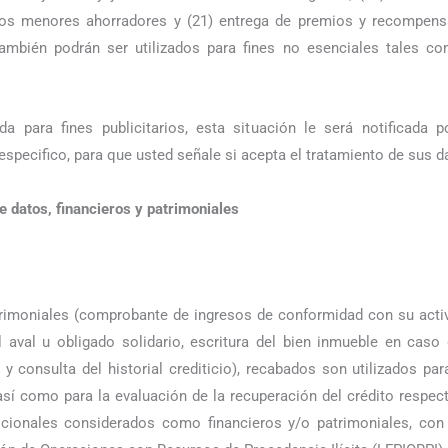
 los menores ahorradores y (21) entrega de premios y recompen
ambién podrán ser utilizados para fines no esenciales tales como
 para fines publicitarios, esta situación le será notificada po
pecifico, para que usted señale si acepta el tratamiento de sus da
e datos, financieros y patrimoniales
trimoniales (comprobante de ingresos de conformidad con su act
aval u obligado solidario, escritura del bien inmueble en caso d
y consulta del historial crediticio), recabados son utilizados para
 así como para la evaluación de la recuperación del crédito respe
icionales considerados como financieros y/o patrimoniales, con