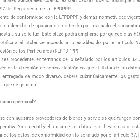
hábiles adicionales cuando existan causas que lo justifiquen, est
o 97 del Reglamento de la LFPDPPP.
ente de conformidad con la LFPDPPP y demás normatividad vigente,
vo su derecho de oposición o se tendrá por revocado el consentimi
uesta a su solicitud. Este plazo podrá ampliarse por quince días h
notificará al titular de acuerdo a lo establecido por el artículo
esión de los Particulares (RLFPDPPP).
sea procedente, en términos de lo señalado por los artículos 32, 
vés de la dirección de correo electrónico que el titular de los dat
a entregada de modo diverso, deberá cubrir únicamente los gastos
s que se generen.
rmación personal?
se con nuestros proveedores de bienes y servicios que fungen c
operativa Yolomecatl y el titular de los datos. Para llevar a cabo es
r de los datos, de conformidad con lo señalado por el artículo 37, 