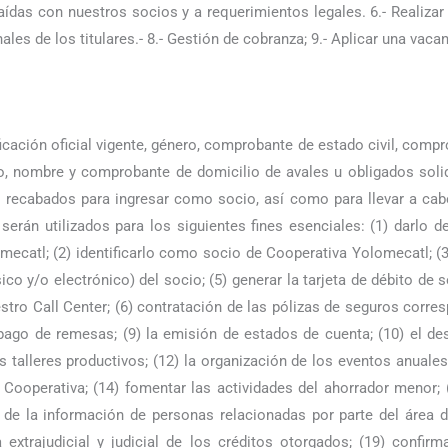
das con nuestros socios y a requerimientos legales. 6.- Realizar 
es de los titulares.- 8.- Gestión de cobranza; 9.- Aplicar una vacan
icación oficial vigente, género, comprobante de estado civil, compr
o, nombre y comprobante de domicilio de avales u obligados solid
) recabados para ingresar como socio, así como para llevar a cabo
 serán utilizados para los siguientes fines esenciales: (1) darlo
catl; (2) identificarlo como socio de Cooperativa Yolomecatl; (3
sico y/o electrónico) del socio; (5) generar la tarjeta de débito de 
tro Call Center; (6) contratación de las pólizas de seguros correspo
el pago de remesas; (9) la emisión de estados de cuenta; (10) el d
s talleres productivos; (12) la organización de los eventos anuale
Cooperativa; (14) fomentar las actividades del ahorrador menor; (
 de la información de personas relacionadas por parte del área d
 extrajudicial y judicial de los créditos otorgados; (19) confirma