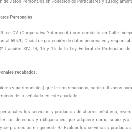
n de Datos Personales en Posesión de Particulares y su Reglament
Datos Personales.
L de CV (Cooperativa Yolomecatl) con domicilio en Calle Indep
tal 69570, Oficial de protección de datos personales y responsabl
3º fracción XIV, 14, 15 y 16 de la Ley Federal de Protección d
rsonales recabados.
cieros y patrimoniales) que le son recabados, serán utilizados pa
rminos de lo señalado en este apartado.
os personales los servicios y productos de ahorro, préstamo, inve
valer los derechos y obligaciones que adquiere como socio y/o us
y de promoción en general.- 4.- Evaluar los servicios y productos