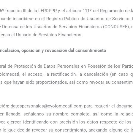
6º fracción III de la LFPDPPP y el artículo 111º del Reglamento de l
puede inscribirse en el Registro Público de Usuarios de Servicios 
y Defensa de los Usuarios de Servicios Financieros (CONDUSEF), d
fensa al Usuario de Servicios Financieros.
ancelación, oposición y revocación del consentimiento
al de Protección de Datos Personales en Posesión de los Particul
olomecatl, el acceso, la rectificación, la cancelación (en caso
es que hayan sido proporcionados, así como revocar su consentimi
ección: datospersonales@cyolomecatl.com para requerir el document
 llenado, señalando su nombre completo, así como la relació
a ejercer, identificando con precisión los datos respecto de los c
n lo que decida revocar su consentimiento, anexando alguno de lo