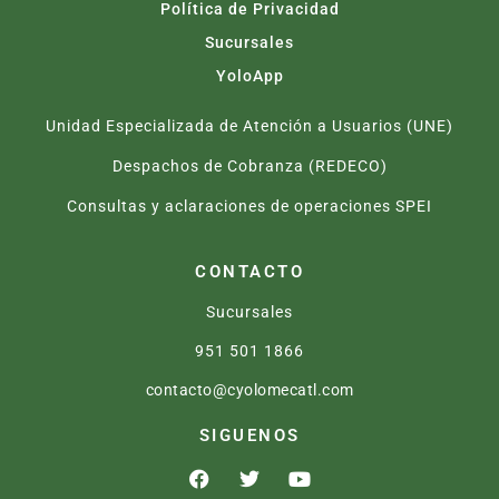
Política de Privacidad
Sucursales
YoloApp
Unidad Especializada de Atención a Usuarios (UNE)
Despachos de Cobranza (REDECO)
Consultas y aclaraciones de operaciones SPEI
CONTACTO
Sucursales
951 501 1866
contacto@cyolomecatl.com
SIGUENOS
F
T
Y